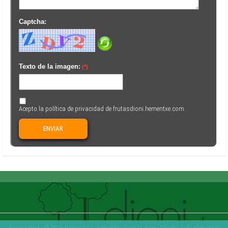
Captcha:
Texto de la imagen:
(*)
Acepto la
política de privacidad
de frutasdioni.hementxe.com
ENVIAR
Aviso Legal
- © 2026 frutasdioni.hementxe.com -
Login
- Diseño web:
Hementxe