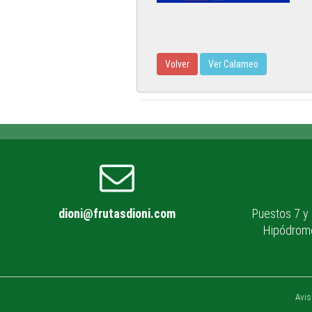
Volver
Ver Calameo
dioni@frutasdioni.com
Puestos 7 y
Hipódromo
Avis